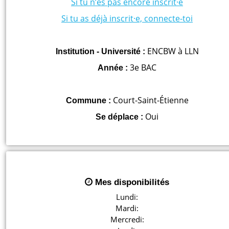
Si tu n’es pas encore inscrit·e
Si tu as déjà inscrit·e, connecte-toi
ENCBW à LLN
Institution - Université :
3e BAC
Année :
Court-Saint-Étienne
Commune :
Oui
Se déplace :
Mes disponibilités
Lundi:

Mardi:

Mercredi:
