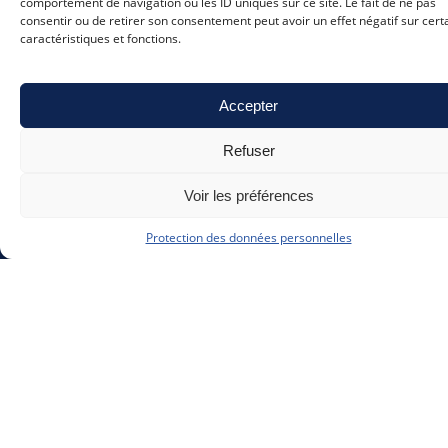
comportement de navigation ou les ID uniques sur ce site. Le fait de ne pas
consentir ou de retirer son consentement peut avoir un effet négatif sur cert
caractéristiques et fonctions.
info@cqfd-bw.be
Accepter
010 41 70 53
(lu-ve 9h-17h)
Refuser
Voir les préférences
Protection des données personnelles
Politique en matière de vie privée
Mentions légales
Powered by
Arpeggio