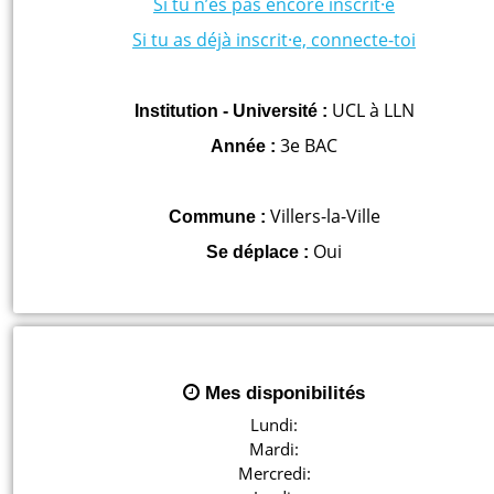
Si tu n’es pas encore inscrit·e
Si tu as déjà inscrit·e, connecte-toi
UCL à LLN
Institution - Université :
3e BAC
Année :
Villers-la-Ville
Commune :
Oui
Se déplace :
Mes disponibilités
Lundi:

Mardi:

Mercredi:
