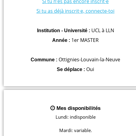
Si tu n’es pas encore inscrit·e
Si tu as déjà inscrit·e, connecte-toi
UCL à LLN
Institution - Université :
1er MASTER
Année :
Ottignies-Louvain-la-Neuve
Commune :
Oui
Se déplace :
Mes disponibilités
Lundi: indisponible

Mardi: variable.
