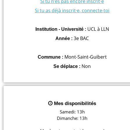
Si tu n’es pas encore inscrit·e
Si tu as déjà inscrit·e, connecte-toi
UCL à LLN
Institution - Université :
3e BAC
Année :
Mont-Saint-Guibert
Commune :
Non
Se déplace :
Mes disponibilités
Samedi: 13h

Dimanche: 13h